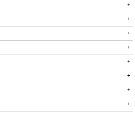
+
+
+
+
+
+
+
+