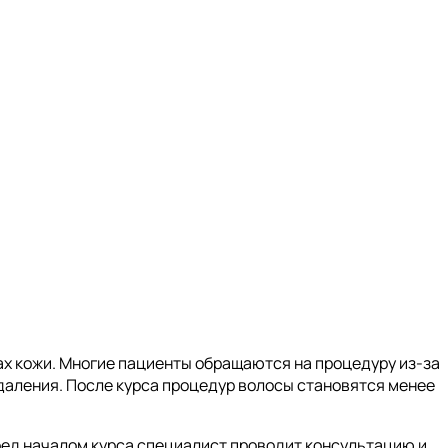
ах кожи. Многие пациенты обращаются на процедуру из-за
даления. После курса процедур волосы становятся менее
еред началом курса специалист проводит консультацию и