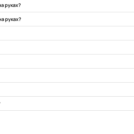
на руках?
на руках?
?