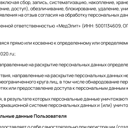
включая сбор, запись, систематизацию, накопление, хране
ние, доступ), обезличивание, блокирование, удаление, у
явления на отзыв согласия на обработку персональных дан
иченной ответственностью «МедЭлит» (ИНН: 5001134609, ОГ
аяся прямо или косвенно к определенному или определяем
020.ru;
направленные на раскрытие персональных данных определе
ствия, направленные на раскрытие персональных данных н
еограниченного круга лиц, в том числе обнародование п
ях или предоставление доступа к персональным данным 
ия, в результате которых персональные данные уничтожаю
ормационной системе персональных данных и (или) уничт
альные данные Пользователя
едоставляет о себе самостоятельно при регистрации (созд