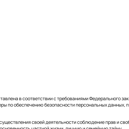
авлена в соответствии с требованиями Федерального зако
еры по обеспечению безопасности персональных данных,
 осуществления своей деятельности соблюдение прав и сво
косновенность частной жизни, личную и семейную тайну.