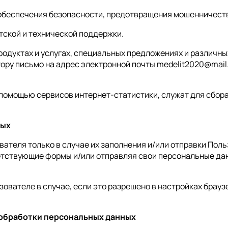
 обеспечения безопасности, предотвращения мошенничест
тской и технической поддержки.
родуктах и услугах, специальных предложениях и различны
у письмо на адрес электронной почты medelit2020@mail.r
помощью сервисов интернет-статистики, служат для сбора
ных
вателя только в случае их заполнения и/или отправки По
ветствующие формы и/или отправляя свои персональные да
зователе в случае, если это разрешено в настройках брау
в обработки персональных данных