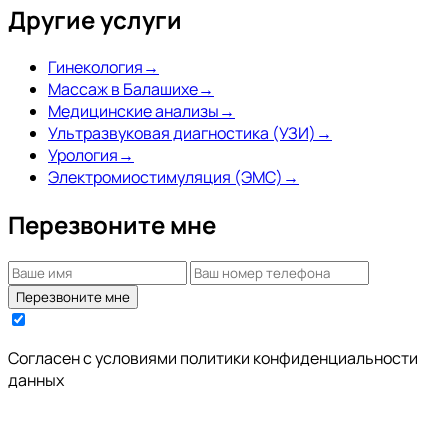
Другие услуги
Лечение рубцов
Гинекология
→
Плазмотерапия
Массаж в Балашихе
→
Медицинские анализы
→
Фотоомоложение
Ультразвуковая диагностика (УЗИ)
→
Лазерная эпиляция
Урология
→
Электромиостимуляция (ЭМС)
→
Удаление новообразований кожи
Перезвоните мне
Удаление сосудистых изменений
Перманентный макияж
Перезвоните мне
Удаление тату и ПМ
Трихопигментация
Согласен с условиями
политики конфиденциальности
Прокол ушей
данных
Капельница молодости