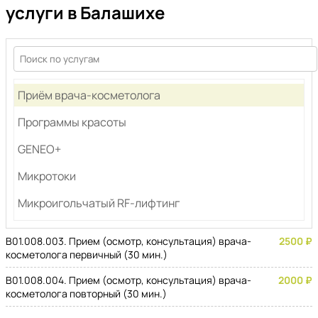
услуги в Балашихе
Приём врача-косметолога
Программы красоты
GENEO+
Микротоки
Микроигольчатый RF-лифтинг
Карбоновый пилинг
В01.008.003. Прием (осмотр, консультация) врача-
2500 ₽
косметолога первичный (30 мин.)
Фракционная мезотерапия
В01.008.004. Прием (осмотр, консультация) врача-
2000 ₽
Коллагеновое омоложение лица
косметолога повторный (30 мин.)
Контурная пластика