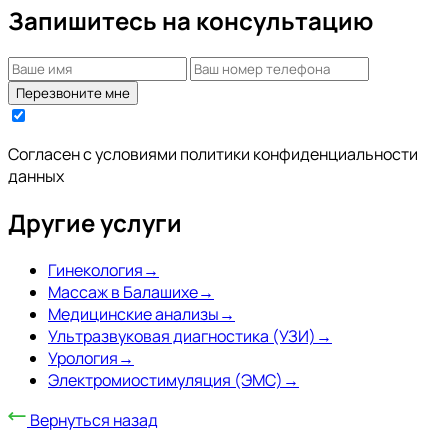
Запишитесь на консультацию
Векторный лифтинг
Пилинги химические
Перезвоните мне
Косметологическая чистка
LED-терапия
Согласен с условиями
политики конфиденциальности
данных
Холодная плазма
Другие услуги
Биоревитализация
Ботулинотерапия
Гинекология
→
Массаж в Балашихе
→
Коррекция гипергидроза
Медицинские анализы
→
Мезонити
Ультразвуковая диагностика (УЗИ)
→
Урология
→
Нитевой лифтинг
Электромиостимуляция (ЭМС)
→
Тредлифтинг
Вернуться назад
Мезотерапия