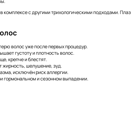
вы.
в комплексе с другими трихологическими подходами. Плазм
волос
терю волос уже после первых процедур.
шает густоту и плотность волос.
е, крепче и блестят.
 жирность, шелушение, зуд.
азма, исключён риск аллергии.
и гормональном и сезонном выпадении.