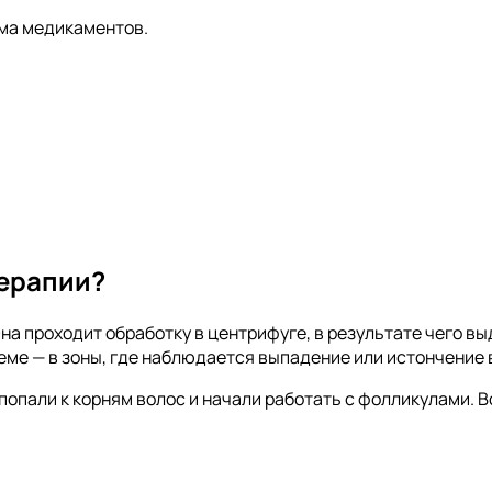
ёма медикаментов.
и
ерапии?
на проходит обработку в центрифуге, в результате чего в
хеме — в зоны, где наблюдается выпадение или истончение 
пали к корням волос и начали работать с фолликулами. Вс