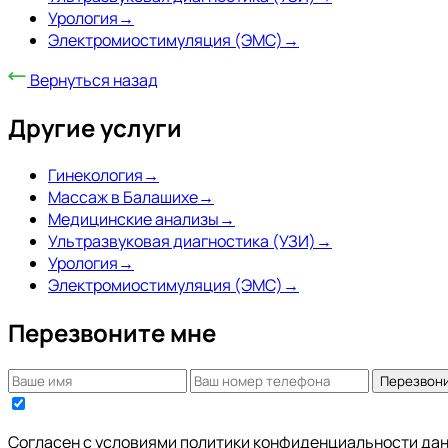
Урология
→
Электромиостимуляция (ЭМС)
→
Вернуться назад
Другие услуги
Гинекология
→
Массаж в Балашихе
→
Медицинские анализы
→
Ультразвуковая диагностика (УЗИ)
→
Урология
→
Электромиостимуляция (ЭМС)
→
Перезвоните мне
Перезвон
Согласен с условиями
политики конфиденциальности да